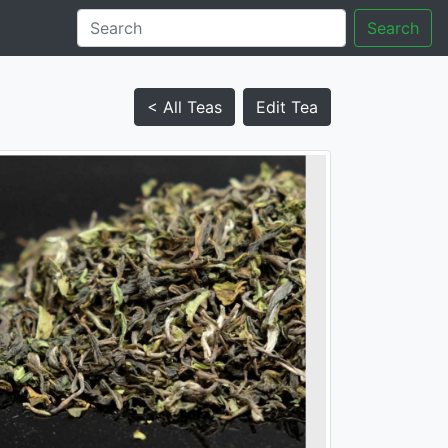
Search
< All Teas
Edit Tea