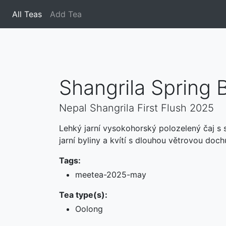
All Teas
(current)
Add Tea
Shangrila Spring
Nepal Shangrila First Flush 2025
Lehký jarní vysokohorský polozelený čaj s s
jarní byliny a kvítí s dlouhou větrovou dochu
Tags:
meetea-2025-may
Tea type(s):
Oolong